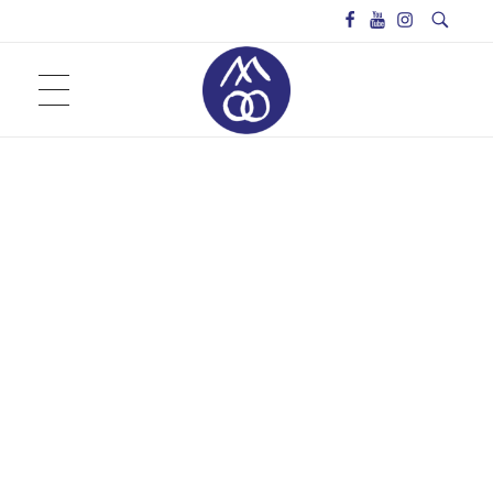
BAAN NOORG COLLABORATIVE ARTS & CULTURE
Baan Noorg Collaborative Arts & Culture – บ้านนอก ความร่วมมือทางศิลปวัฒนธรรม
บ้านนอก ความร่วมมือทางศิลปวัฒนธรรม
Baan Noorg Members
ARTIST IN RESIDENCE PROGRAM
Baan Noorg Networks
Baan Noorg Spaces
BAAN NOORG BIENNIAL
OFF LAB#1/2014: Pop Up Museum
INVITED PROJECTS
OFF LAB#2/2016: 365 Days : LIFE MUSE
OFF LAB#3/2018: Local Agents
Baan Noorg Biennial #4 Chaõ Hāus, really?: Nongpho Community