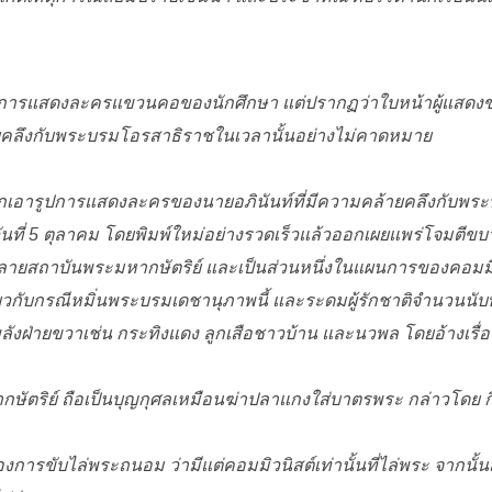
พการแสดงละครแขวนคอของนักศึกษา แต่ปรากฏว่าใบหน้าผู้แสดงของ
ยคลึงกับพระบรมโอรสาธิราชในเวลานั้นอย่างไม่คาดหมาย
อกเอารูปการแสดงละครของนายอภินันท์ที่มีความคล้ายคลึงกับพระบร
ันที่ 5 ตุลาคม โดยพิมพ์ใหม่อย่างรวดเร็วแล้วออกเผยแพร่โจมตี
ลายสถาบันพระมหากษัตริย์ และเป็นส่วนหนึ่งในแผนการของคอมมิ
่ยวกับกรณีหมิ่นพระบรมเดชานุภาพนี้ และระดมผู้รักชาติจำนวนนับ
ลังฝ่ายขวาเช่น กระทิงแดง ลูกเสือชาวบ้าน และนวพล โดยอ้างเรื่อ
กษัตริย์ ถือเป็นบุญกุศลเหมือนฆ่าปลาแกงใส่บาตรพระ กล่าวโดย ก
้องการขับไล่พระถนอม ว่ามีแต่คอมมิวนิสต์เท่านั้นที่ไล่พระ จาก