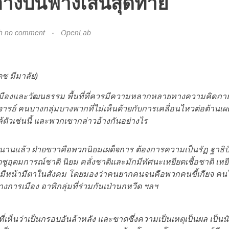
อ้างบนฟางเส้นสุดท้าย
h
no comment
OpenLab
ดช มีมาลัย)
มืองและวัฒนธรรม พื้นที่ที่ควรมีความหลากหลายทางความคิดภายใ
าจารย์ คนบางกลุ่มบางพวกที่ไม่เห็นด้วยกับการเคลื่อนไหวต่อต้านเผ
ัวเช่นนี้ และพวกเขากล่าวอ้างกันอย่างไร
นานแล้ว ฝ่ายขวาคือพวกนิยมเผด็จการ ต้องการความเป็นรัฏ ฐาธิปัตย
อุดมการณ์ชาติ นิยม คลั่งชาติและมักมีทัศนะเหยียดเชื้อชาติ เหยียดผ
นะมีหน้ามีตาในสังคม โดยมองว่าคนยากคนจนคือพวกคนขี้เกียจ ค
งการเมือง อาทิกลุ่มที่ร่วมกันเป่านกหวีด ฯลฯ
่เห็นว่าเป็นกรอบอันล้าหลัง และขาดซึ่งความเป็นเหตุเป็นผล เป็น