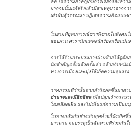
คิด ให้ความสำคัญกับการเรียกร้องคว
ยากจนนั้นแท้จริงแล้วมีสาเหตุมาจากกา
เผ่าพันธุ์วรรณนา ปฏิเสธความคิดแบบชาต
ในยามที่อุดมการณ์ขวาพิฆาตในสังคมไทย
สอบผ่าน ดารานักแสดงนักร้องหรือแม้แ
การให้ร้ายกระบวนการฝ่ายซ้ายให้ดูด้อ
นัยสำคัญครั้งแล้วครั้งเล่า คล้ายกับห
ทางการเมืองและมุ่งให้เกิดความรุนแรง
วาทกรรมที่ว่านั้นหากสำริดผลขึ้นมาตาม
อำนาจและมีอิทธิพล
เพื่อปลุกเร้ากระบ
โดยเลือดเย็น และไม่เห็นแก่ความเป็นมนุ
ในทางกลับกันฟางเส้นสุดท้ายก็บังเกิดข
ยาวนาน จนบรรลุเป็นฉันทามติร่วมกันในกา