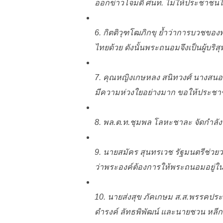
ออกข่าวโจมตี ศนท. ไม่ให้ประชาชนไ
6. กิตติวุฑโฒภิกขุ ย้ำว่าการบวชขอ
ไทยด้วย ดังนั้นพระถนอมจึงเป็นผู้บริสุท
7. คุณหญิงเกษหลง สนิทวงศ์ นางสนอง
มีความห่วงใยอย่างมาก ขอให้ประชาชน
8. พล.ต.ท.ชุมพล โลหะชาละ จัดกำลัง
9. นายสมัคร สุนทรเวช รัฐมนตรีช่วย
ว่าพระองค์ต้องการให้พระถนอมอยู่ใ
10. นายส่งสุข ภัคเกษม ส.ส.พรรคประช
ดำรงค์ ลัทธพิพัฒน์ และนายชวน หลีกภัย