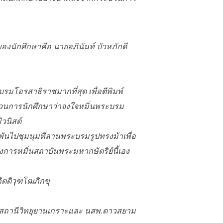
นักศึกษาคือ นายอภินันท์ บัวหภักดี
มโอรสาธิราชมากที่สุด เพื่อตีพิมพ์
ขบวนการนักศึกษาว่าจงใจหมิ่นพระบรม
วนิสต์
พันไปชุมนุมที่ลานพระบรมรูปทรงม้าเพื่อ
งการหมิ่นสถาบันพระมหากษัตริย์นี้เอง
ิตติวุฑโฒภิกขุ
นั้นสถานีวิทยุยานเกราะและ นสพ.ดาวสยาม