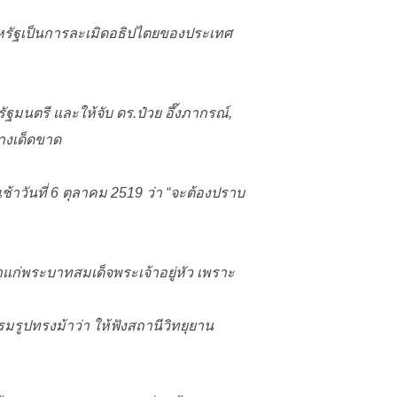
สหรัฐเป็นการละเมิดอธิปไตยของประเทศ
ัฐมนตรี และให้จับ ดร.ป๋วย อึ๊งภากรณ์,
างเด็ดขาด
าวันที่ 6 ตุลาคม 2519 ว่า “
จะต้องปราบ
แก่พระบาทสมเด็จพระเจ้าอยู่หัว เพราะ
รมรูปทรงม้าว่า ให้ฟังสถานีวิทยุยาน