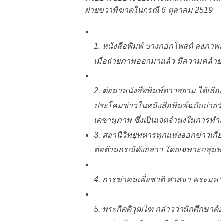
ฝ่ายขวาพิฆาตในกรณี 6 ตุลาคม 2519
1. หนังสือพิมพ์ บางกอกโพสต์ ลงภา
เมื่อถ่ายภาพออกมาแล้ว มีความคล้า
2. ต่อมาหนังสือพิมพ์ดาวสยาม ได้เลื
ประโคมข่าวในหนังสือพิมพ์ฉบับบ่ายว
เดชานุภาพ ซึ่งเป็นเจตจำนงในการทำ
3. สถานีวิทยุทหารทุกแห่งออกข่าวเกี
ต่อต้านกรณีดังกล่าว โดยเฉพาะกลุ่มพ
4. การฆ่าคนเพื่อชาติ ศาสนา พระมหา
5. พระกิตติวุฒโฑ กล่าวว่านักศึกษาต