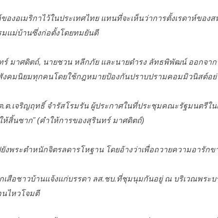
ห์ของอเมริกาไว้ในประเทศไทย แทนที่จะเห็นว่าการตั้งเรดาห์ของ
ม่บ้านซึ่งก่อตั้งโดยทมยันตี
รินทร์ มาศดิตถ์, นายชวน หลีกภัย และนายดำรง ลัทธพิพัฒน์ ออกจากร
งคมนิยมทุกคนโดยใช้กฎหมายป้องกันปราบปรามคอมมิวนิสต์อย่
ต.เจริญฤทธิ์ จำรัสโรมรัน ผู้ประกาศในที่ประชุมคณะรัฐมนตรีในเช้
ห้สิ้นซาก
” (คำให้การของสุรินทร์ มาศดิตถ์)
งไปยังพระตำหนักจิตรลดารโหฐาน โดยอ้างว่าเพื่อถวายความอารักขา
ลูกเสือชาวบ้านแจ้งแก่บรรดา ลส.ชบ.ที่ชุมนุมกันอยู่ ณ บริเวณพระบ
่อนไหวโจมตี