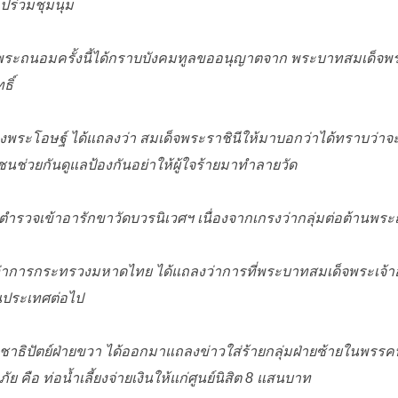
ปร่วมชุมนุม
งพระถนอมครั้งนี้ได้กราบบังคมทูลขออนุญาตจาก พระบาทสมเด็จพระเ
ธิ์
พระโอษฐ์ ได้แถลงว่า สมเด็จพระราชินีให้มาบอกว่าได้ทราบว่าจะ
ช่วยกันดูแลป้องกันอย่าให้ผู้ใจร้ายมาทำลายวัด
ตำรวจเข้าอารักขาวัดบวรนิเวศฯ เนื่องจากเกรงว่ากลุ่มต่อต้านพร
ว่าการกระทรวงมหาดไทย ได้แถลงว่าการที่พระบาทสมเด็จพระเจ้าอย
นประเทศต่อไป
าธิปัตย์ฝ่ายขวา ได้ออกมาแถลงข่าวใส่ร้ายกลุ่มฝ่ายซ้ายในพรรคป
 คือ ท่อน้ำเลี้ยงจ่ายเงินให้แก่ศูนย์นิสิต 8 แสนบาท