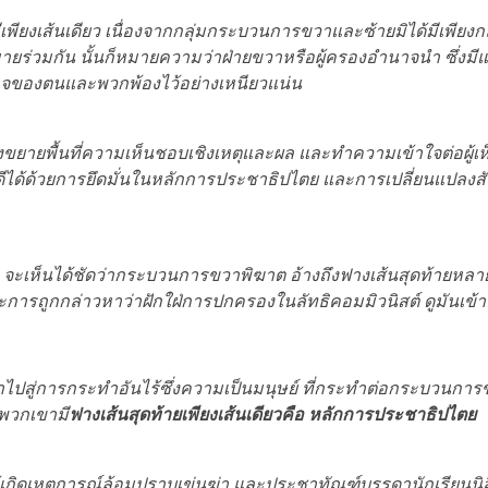
มีเพียงเส้นเดียว เนื่องจากกลุ่มกระบวนการขวาและซ้ายมิได้มีเพียงกลุ
มายร่วมกัน นั้นก็หมายความว่าฝ่ายขวาหรือผู้ครองอำนาจนำ ซึ่งมี
นาจของตนและพวกพ้องไว้อย่างเหนียวแน่น
ยายพื้นที่ความเห็นชอบเชิงเหตุและผล และทำความเข้าใจต่อผู้เห
งคมจะดีได้ด้วยการยึดมั่นในหลักการประชาธิปไตย และการเปลี่ยนแป
ะเห็นได้ชัดว่ากระบวนการขวาพิฆาต อ้างถึงฟางเส้นสุดท้ายหลายต่
ารถูกกล่าวหาว่าฝักใฝ่การปกครองในลัทธิคอมมิวนิสต์ ดูมันเ
งนำไปสู่การกระทำอันไร้ซึ่งความเป็นมนุษย์ ที่กระทำต่อกระบวนก
งพวกเขามี
ฟางเส้นสุดท้ายเพียงเส้นเดียวคือ หลักการประชาธิปไตย
ห้เกิดเหตุการณ์ล้อมปราบเข่นฆ่า และประชาทัณฑ์บรรดานักเรียนนิ