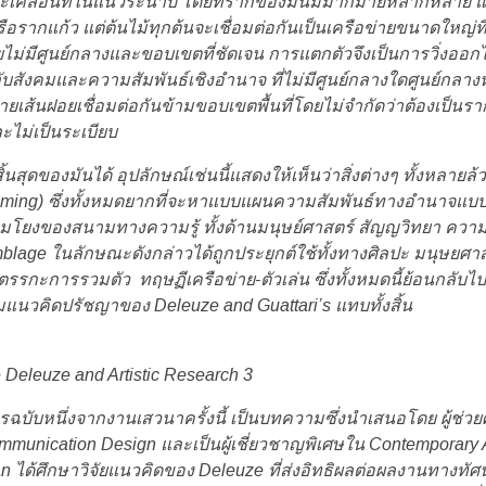
และเคลื่อนที่ในแนวระนาบ โดยที่รากของมันมีมากมายหลากหลาย และเกี
รากแก้ว แต่ต้นไม้ทุกต้นจะเชื่อมต่อกันเป็นเครือข่ายขนาดใหญ่
ม่มีศูนย์กลางและขอบเขตที่ชัดเจน การแตกตัวจึงเป็นการวิ่งออกไปท
ียวกับสังคมและความสัมพันธ์เชิงอำนาจ ที่ไม่มีศูนย์กลางใดศูนย์กลา
ายเส้นฝอยเชื่อมต่อกันข้ามขอบเขตพื้นที่โดยไม่จำกัดว่าต้องเป็น
ะไม่เป็นระเบียบ
้นสุดของมันได้ อุปลักษณ์เช่นนี้แสดงให้เห็นว่าสิ่งต่างๆ ทั้งหลาย
oming) ซึ่งทั้งหมดยากที่จะหาแบบแผนความสัมพันธ์ทางอำนาจแบบ
่อมโยงของสนามทางความรู้ ทั้งด้านมนุษย์ศาสตร์ สัญญวิทยา ค
lage ในลักษณะดังกล่าวได้ถูกประยุกต์ใช้ทั้งทางศิลปะ มนุษยศาสต
 ตรรกะการรวมตัว ทฤษฏีเครือข่าย-ตัวเล่น ซึ่งทั้งหมดนี้ย้อนกลับไ
แนวคิดปรัชญาของ Deleuze and Guattari’s แทบทั้งสิ้น
Deleuze and Artistic Research 3
รฉบับหนึ่งจากงานเสวนาครั้งนี้ เป็นบทความซึ่งนำเสนอโดย ผู้ช่ว
munication Design และเป็นผู้เชี่ยวชาญพิเศษใน Contemporary Ar
an ได้ศึกษาวิจัยแนวคิดของ Deleuze ที่ส่งอิทธิผลต่อผลงานทางทั