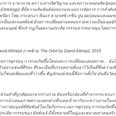
ินตนาการ มายาภาพ สภาวะทางจิตวิญาณ และสภาวะหลอนจิต (psychede
(Ontology) ที่มีความสัมพันธ์ต่อขบวนระบบการจัดการ การลำดับข
เหนียว โฟม กระจกเงา หินแร่ ควอรตซ์ เรซิ่น ปูน ผมปลอมและผม
้นและถอดพิมพ์ ด้วยการเปลี่ยนผ่านหลอมรวมความเป็นมนุษย์กับเ
ว์และมนุษย์ ซึ่งปรากฏในผลงานประติมากรรมจากหลายมุมโดยการซอย
id Altmejd ภาพซ้าย: The Orbit by David Altmejd, 2016
บวนการผุกร่อน การก่อเกิดขึ้นใหม่และการเปลี่ยนแปลงสภาพ
… ฉันไ
ย่างเช่นที่ศีรษะ ศีรษะเป็นที่บรรจุหลายสิ่งเอาไว้เป็นที่ซึ่งความคิด
่ใช่แค่เพียงแสงที่วาวขึ้น สัญลักษณ์เช่นนี้คือการตั้งไข่ มันคือวัตถ
วะส่วนหัวที่ถูกตัดออกจากร่างกาย ห้องหรือกล้องที่ทำจากกระจกเ
โครงในการนำเสนอภาพความแตกต่างที่เบลอเข้าหากันระหว่างภายในแ
ายมนุษย์ที่สัมพันธ์โยงใยกับกระบวนการผุกร่อน การก่อเกิดขึ้
ประติมากรรมของ อัลท์เมจ์ มีทั้งขนาดที่ใหญ่และขนาดเท่าคนจริ