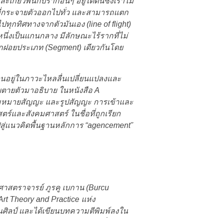
่ยวพันกับรากอื่นๆ อยู่ใต้ดินซึ่งเราไม่
ที่กระจายตัวออกไปทั่ว และสามารถแตก
ุกทิศทางจากตัวมันเอง (line of flight)
งหนึ่งเป็นแกนกลาง มีลักษณะไร้รากที่ไม่
รากฝอยประเภท (Segment) เดียวกันโดย
ล้วนอยู่ในภาวะไหลลื่นเปลี่ยนแปลงและ
ตายตัวมาอธิบาย ในหนังสือ A
วามหมายสัญญะ และรูปสัญญะ การเข้าและ
ร์และสังคมศาสตร์ ในชื่อที่ถูกเรียก
ปสู่แนวคิดพื้นฐานหลักการ
“agencement
”
ยศาสตราจารย์ ภูรคู เบกาน (Burcu
t Theory and Practice แห่ง
ศนศิลป์ และได้เขียนบทความตีพิมพ์ลงใน