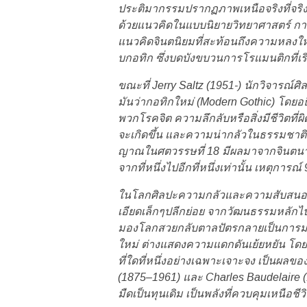
ประติมากรรมปรากฏภาพเหนือจริงที่จริงย
ด้วยแนวคิดในแบบนิยายวิทยาศาสตร์ กา
แนวคิดจินตนิยมที่สะท้อนถึงความหลง
บกอทิก ซึ่งบดบังขบวนการโรแมนติกที่เร
ขณะที่ Jerry Saltz (1951-) นักวิจารณ์ศ
มันว่ากอทิกใหม่ (Modern Gothic) โดยอ
พวกโรคจิต ความลึกลับหรือสิ่งมีชีวิตที
จะเกิดขึ้น และความน่ากลัวในธรรมชาติข
ญาณในศตวรรษที่ 18 มีผลมาจากจินตนากา
จากที่หนึ่งไปอีกที่หนึ่งเท่านั้น เหตุกา
ในโลกศิลปะความกลัวและความสับสนอลห
เอียดเล็กๆปลีกย่อย จากวัฒนธรรมหลักไปส
มองโลกสวยกลับตาลปัตรกลายเป็นการมองโล
ใหม่ ต่างแสดงความแดกดันเย้ยหยัน โดยอ
ที่ใดที่หนึ่งอย่างเฉพาะเจาะจง เป็น
(1875–1961) และ Charles Baudelaire (
มืดเป็นทุนเดิม เป็นพลังที่ควบคุมเหนือช