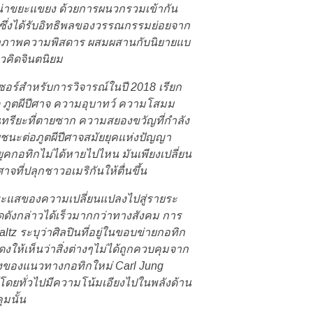
ันน่าขยะแขยง ด้วยการผนวกรวมเข้ากัน
ซึ่งได้รับอิทธิพลของวรรณกรรมย่อยจาก
ยาภาพความพิสดาร ผสมผสานกับนิยายแบ
นวคิดจินตนิยม
เซอร์สำหรับการวิจารณ์ในปี 2018 เรียก
าด ภูตผีปีศาจ ความอุบาทว์ ความโสมม
ุนทรียะที่ตายซาก ความสยองขวัญที่กำลัง
ยชนะต่อภูตผีปีศาจสมัยยุคแห่งปัญญา
คกอทิกไม่ได้หายไปไหน มันเพียงเปลี่ยน
จที่ปลุกชาวอเมริกันให้ตื่นขึ้น
ระแสของความเปลี่ยนแปลงไปสู่รายระ
ยดดังกล่าวได้เร็วมากกว่าทางสังคม การ
z ระบุว่าศิลปินที่อยู่ในขอบข่ายกอทิก
ห้เห็นว่าสิ่งต่างๆไม่ได้ถูกควบคุมจาก
องของแนวทางกอทิกใหม่ Carl Jung
์โดยทั่วไปมีความโน้มเอียงไปในพลังด้าน
ุมนั้น