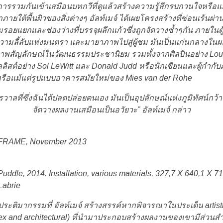
รวมกันเข้าเสมือนบทกวีที่ดูแล้วสร้างความรู้สึกรบกวนใจหรือแม้แต่
ต้พื้นผิวของสิ่งต่างๆ อัลท์เมจ์ ได้เผยโครงสร้างที่ซ่อนเร้นผ่า
 ตามรอยแยกและช่องว่างที่บรรจุผลึกแก้วซึ่งถูกจัดวางซ้ำๆกัน ภายในตู
ี้ลับแห่งมนตรา และมายาภาพไปสู่ผู้ชม มันเป็นแก่นกลางในผลงาน
ัญลักษณ์ในวัฒนธรรมประชานิยม รวมทั้งจากศิลปินอย่าง Louise
ลลิสต์อย่าง Sol LeWitt และ Donald Judd หรือนักเขียนและผู้กำก
 หรือแม้แต่รูปแบบอาคารสมัยใหม่ของ Mies van der Rohe
ลที่ซึ่งฉันได้ปลดปล่อยตนเอง มันเป็นอุปลักษณ์แห่งภูมิทัศน์
จัดวางผลงานเสมือนเป็นอวัยวะ” อัลท์เมจ์ กล่าว
FRAME
, November 2013
uddle, 2014. Installation, various materials, 327,7 X 640,1 X 7
Labrie
ติมากรรมที่ อัลท์เมจ์ สร้างสรรค์หากพิจารณาในประเด็น artis
 and architectural) ที่นำมาประกอบสร้างผลงานของเขามีส่วนสำ