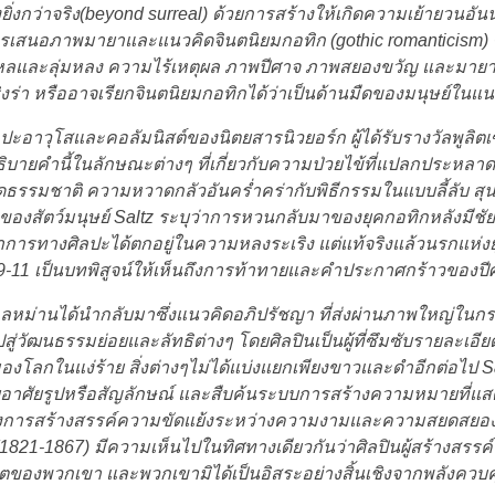
ิ่งกว่าจริง(beyond surreal) ด้วยการสร้างให้เกิดความเย้ายวนอ
รเสนอภาพมายาและแนวคิดจินตนิยมกอทิก (gothic romanticism) 
ใหลและลุ่มหลง ความไร้เหตุผล ภาพปีศาจ ภาพสยองขวัญ และมา
ิงร่า หรืออาจเรียกจินตนิยมกอทิกได้ว่าเป็นด้านมืดของมนุษย์ในแ
ิลปะอาวุโสและคอลัมนิสต์ของนิตยสารนิวยอร์ก ผู้ได้รับรางวัลพูลิต
ธิบายคำนี้ในลักษณะต่างๆ ที่เกี่ยวกับความป่วยไข้ที่แปลกประหล
่ผิดธรรมชาติ ความหวาดกลัวอันคร่ำคร่ากับพิธีกรรมในแบบลี้ลับ ส
องสัตว์มนุษย์ Saltz ระบุว่าการหวนกลับมาของยุคกอทิกหลังมีชั
รทางศิลปะได้ตกอยู่ในความหลงระเริง แต่แท้จริงแล้วนรกแห่งยุ
รณ์ 9-11 เป็นบทพิสูจน์ให้เห็นถึงการท้าทายและคำประกาศกร้าวของปีศา
ม่านได้นำกลับมาซึ่งแนวคิดอภิปรัชญา ที่ส่งผ่านภาพใหญ่ในก
ู่วัฒนธรรมย่อยและลัทธิต่างๆ โดยศิลปินเป็นผู้ที่ซึมซับรายละเอี
กในแง่ร้าย สิ่งต่างๆไม่ได้แบ่งแยกเพียงขาวและดำอีกต่อไป Salt
าศัยรูปหรือสัญลักษณ์ และสืบค้นระบบการสร้างความหมายที่แสดงใ
ผลของการสร้างสรรค์ความขัดแย้งระหว่างความงามและความสยดสย
1821-1867) มีความเห็นไปในทิศทางเดียวกันว่าศิลปินผู้สร้างสรรค
ีวิตของพวกเขา และพวกเขามิได้เป็นอิสระอย่างสิ้นเชิงจากพลังควบค