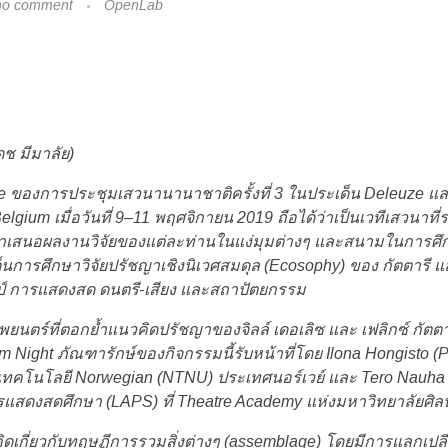
no comment
OpenLab
ดช มีมาลัย)
 ของการประชุมเสวนานานาชาติครั้งที่ 3 ในประเด็น Deleuze และงาน
lgium เมื่อวันที่ 9–11 พฤศจิกายน 2019 ถือได้ว่าเป็นเวทีเสวนาที่
ำเสนอผลงานวิจัยของแต่ละท่านในแง่มุมต่างๆ และสนามในการศึกษา
การศึกษาวิจัยปรัชญาเชิงนิเวศสมดุล (Ecosophy) ของ กัตตารี 
ป์ การแสดงสด ดนตรี-เสียง และสถาปัตยกรรม
ยนตร์ที่ตอกย้ำแนวคิดปรัชญาของจิลล์ เดอเลิซ และ เฟลิกซ์ กัตตาร
 film Night ภัณฑารักษ์ของกิจกรรมนี้รับหน้าที่โดย Ilona Hongis
ทคโนโลยี Norwegian (NTNU) ประเทศนอร์เวย์ และ Tero Nauha (
สดงสดศึกษา (LAPS) ที่ Theatre Academy แห่งมหาวิทยาลัยศิลป
วคิดเกี่ยวกับทฤษฏีการรวมสิ่งต่างๆ (assemblage) โดยมีการแลกเปลี