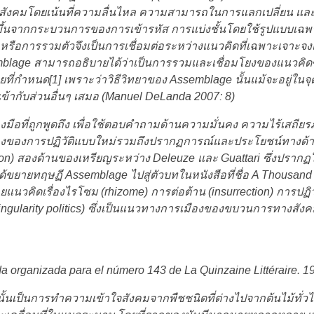
มโดยเน้นที่ความลื่นไหล ความสามารถในการแลกเปลี่ยน และฟังก
งเกิดขึ้นจากกระบวนการของการเข้ารหัส การแบ่งชั้นโดยใช้รูปแบ
อการรวมตัวจึงเป็นการเชื่อมต่อระหว่างแนวคิดที่เฉพาะเจาะจงและก
age สามารถอธิบายได้ว่าเป็นการรวมและเชื่อมโยงของแนวคิดซึ่ง
ที่กำหนด[1] เพราะว่าวิธีวิทยาของ Assemblage นั้นแม้จะอยู่ในจุด
ากับส่วนอื่นๆ เสมอ (Manuel DeLanda 2007: 8)
องมือที่ถูกพูดถึง เพื่อใช้ตอบคำถามด้านความมั่นคง ความไร้เสถ
มืองของการปฏิวัติแบบใหม่รวมถึงปรากฏการณ์และประโยชน์ทางด
tion) สองด้านของเหรียญระหว่าง Deleuze และ Guattari ซึ่งปรากฏในห
 ได้ขยายทฤษฏี Assemblage ไปสู่ตัวบทในหนังสือที่ชื่อ A Thousa
ยแนวคิดเรื่องไรโซม (rhizome) การต่อต้าน (insurrection) การปฏิ
ngularity politics) ซึ่งเป็นแนวทางการเมืองของขบวนการทางสังคมร
a organizada para el número 143 de La Quinzaine Littéraire. 1
ั้นเป็นการทำความเข้าใจสังคมจากพืชชนิดที่ต่างไปจากต้นไม้ทั่ว