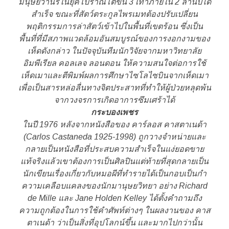
มนุษย์วานรในยุคโบราณโตขึ้น 3 เท่าภายใน 2 ล้านปีได้
สำเร็จ ขณะที่สัตว์ตระกูลไพรเมทต้องปรับเปลี่ยน
พฤติกรรมการล่าสัตว์เข้าไปในพื้นที่เขตร้อน ซึ่งเป็น
พื้นที่ที่มีสภาพแวดล้อมอันสมบูรณ์ของการงอกงามของ
เห็ดดังกล่าว ในปัจจุบันทีมนักวิจัยจากมหาวิทยาลัย
อิมพีเรียล คอลเลจ ลอนดอน ให้ความสนใจต่อการใช้
เห็ดเมาและตีพิมพ์ผลการศึกษาไซโลไซบินจากเห็ดเมา
เพื่อเป็นสารหล่อลื่นทางจิตประสาทที่ทำให้ผู้ป่วยหลุดพ้น
จากวงจรการเกิดอาการซึมเศร้าได้
กระบองเพชร
ในปี 1976 หลังจากหนังสือของ คาร์ลอส คาสตาเนด้า
(Carlos Castaneda 1925-1998) ถูกวางจำหน่ายและ
กลายเป็นหนังสือที่ประสบความสำเร็จในแง่ยอดขาย
แท้จริงแล้วเขาต้องการเป็นศิลปินแต่ท้ายที่สุดกลายเป็น
นักเขียนเรื่องเกี่ยวกับหมอผีที่ทำรายได้เป็นกอบเป็นกำ
ความเคลือบแคลงของนักมานุษยวิทยา อย่าง Richard
de Mille และ Jane Holden Kelley ได้ตั้งคำถามถึง
ความถูกต้องในการใช้คำศัพท์ต่างๆ ในผลงานของ คาส
ตาเนด้า ว่าเป็นสิ่งที่อุปโลกน์ขึ้น และมากไปกว่านั้น