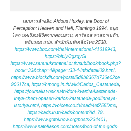
เอกสารอ้างอิง: Aldous Huxley, the Door of
Perception: Heaven and Hell, Flamingo 1994. หยุด
โลก บทเรียนชีวิตจากดอนฮวน, คาร์ลอส คาสตาเนด้า,
พยับแดด แปล, สำนักพิมพ์เคล็ดไทย 2538.
https://www.bbc.com/thai/international-41619943
,
https://bit.ly/3gzqyGi
https://www.saranukromthai.or.th/sub/book/book.php?
book=33&chap=4&page=t33-4-infodetail09.html
,
https://www.blockdit.com/posts/5d9b8367d736e02ce
90617ca
,
https://hmong.in.th/wiki/Carlos_Castaneda
,
https://journalist-nsk.ru/th/dom-kvartira/kastaneda-
imya-chem-opasen-karlos-kastaneda-podlinnaya-
istoriya.html
,
https://voicetv.co.th/read/4efZ55Dmx
,
https://cads.in.th/cads/content?id=79
,
https://www.gotoknow.org/posts/234401
,
https://www.nateliason.com/notes/food-of-the-gods-