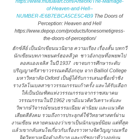
https://www.mutualart.com/Artwork/The-Marriage-
of-Heaven-and-Hell–
NUMBER-/E6B7EBCA5CE5C4B9
The Doors of
Perception: Heaven and Hell
https://www.depop.com/products/lonesometigress-
the-doors-of-perception/
ฮักซ์ลีย์ เป็นนักเขียนนวนิยาย ความเรียง เรื่องสั้น บทกวี
นักเขียนบทภาพยนตร์ฮอลลีวูด ชาวอังกฤษที่อพยพไป
ลอสแองเจลิส ในปี 1937 เขาจบการศึกษาระดับ
ปริญญาตรีสาขาวรรณคดีอังกฤษ จาก Balliol College
มหาวิทยาลัย Oxford เป็นผู้ได้รับการเสนอชื่อเข้าชิง
รางวัลโนเบลสาขาวรรณกรรมเก้าครั้ง และได้รับเลือก
ให้เป็นบัณฑิตแห่งวรรณกรรมจากราชสมาคม
วรรณกรรมในปี 1962 เขามีแนวคิดวิเคราะห์และ
วิพากษ์วิจารณ์ขนบธรรมเนียม ค่านิยม และแนวคิด
เสียดสีสังคม รวมถึงการประยุกต์ใช้วิทยาศาสตร์ผ่าน
งานเขียน หลายคนมองว่าเขาเป็นนักมนุษย์นิยม แต่ที่สุด
แล้วเขากลับสนใจเกี่ยวกับเรื่องราวทางจิตวิญญาณหรือ
จิตวิทยาเหนือคำอธิบาย และปรัชญาที่วางอยู่บน