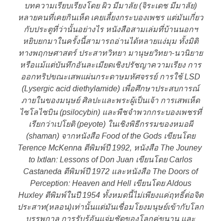
บทความเรียบเรียงโดย ผิว มีมาลัย (จิระเดช มีมาลัย)
หลายคนที่เคยกินเห็ด เคยเลี้ยงกระบองเพชร แต่มันเกี่ยว
กับประตูที่ว่านั้นอย่างไร หนังสือสามเล่มที่บ้านนอกฯ
หยิบยกมาในครั้งนี้สามารถอ่านได้หลายแง่มุม ทั้งมิติ
ทางพฤกษศาสตร์ ประสาทวิทยา มานุษยวิทยา-นวนิยาย
หรือแม้แต่บันทึกอันละเมียดเชิงปรัชญาความเรียง การ
ออกทริปขณะเสพแผ่นกระดาษมหัศจรรย์ การใช้ LSD
(Lysergic acid diethylamide) เพื่อศึกษาประสบการณ์
ภายในของมนุษย์ ศิลปะและพระผู้เป็นเจ้า การเสพเห็ด
ไซโลไซบิน (psilocybin) และพืชจำพวกกระบองเพชรที่
เรียกว่าเปโยติ (peyote) ในเชิงพิธีกรรมของหมอผี
(shaman) จากหนังสือ Food of the Gods เขียนโดย
Terence McKenna ตีพิมพ์ปี 1992, หนังสือ The Jouney
to Ixtlan: Lessons of Don Juan เขียนโดย Carlos
Castaneda ตีพิมพ์ปี 1972 และหนังสือ The Doors of
Perception: Heaven and Hell เขียนโดย Aldous
Huxley ตีพิมพ์ในปี 1954 ทั้งหมดนี้ไม่เพียงแค่ฤทธิ์ต่อจิต
ประสาท(หลอน)เท่านั้นแต่มันเชื่อมโยงมนุษย์เข้ากับโลก
บรรพกาล การรับรู้อันแจ่มชัดของโลกคู่ขนาน และ