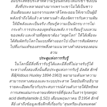
อมประสิทธิ์ประสาทความรู้อันลึกลับให้แก่เขา ซึ่งเป็น
สิ่งที่ประหลาดอย่างมากเพราะเขาไม่ได้เป็นชาว
อินเดียนแดง นอกจากเมสคาลิโตจะยอมให้เขาเป็นผู้มี
พลังเข้าถึงได้แล้ว คาสตาเนด้า ต้องจัดการกับความฝัน
ให้มีพลังและเป็นจริง เรียนรู้ความเป็นนักรบ การไม่-
กระทำ การประลองยุทธ์ของพลัง การเรียนรู้วงแหวน
ของพลัง และท้ายที่สุดเขาต้อง “หยุดโลก” ให้ได้เพื่อจะ
ได้สัมผัสกับโลกในแบบที่ต่างออกไป เป็นการสัมผัสตรง
ไปที่แก่นแท้ของสรรพสิ่งตามแนวทางคำสอนของดอน
ฮวน
ประตูแห่งการรับรู้
ในโลกนี้มีสิ่งที่เรารับรู้ได้และมีสิ่งที่ไม่อาจรับรู้ได้
ระหว่างทั้งสองสิ่งนั้นคือประตูแห่งการรับรู้ อัลดัส ฮักซ์
ลีย์(Aldous Huxley 1894-1963) พยายามค้นหาความ
สามารถทางสมองและระบบประสาท โดยบันทึกอธิบาย
รายละเอียดเกี่ยวกับประสบการณ์ส่วนตัวภายใต้อิทธิพล
การเสพแผ่นกระดาษมหัศจรรย์ที่จุ่มลงในสาร lysergic
acid diethylamide (LSD) เดือนพฤษภาคม ปี 1954 ฮักซ์
ลีย์ เล่าถึงข้อมูลเชิงลึกที่เกี่ยงกับ “สุนทรียะอันหมดจด”