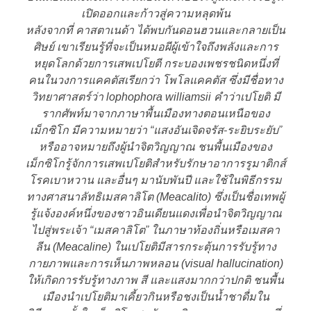
เปิดออกและก้าวสู่ความหลุดพ้น
หลังจากที่ คาสตาเนด้า ได้พบกันดอนฮวนและกลายเป็น
ศิษย์ เขาเรียนรู้ที่จะเป็นหมอผีผู้เข้าใจถึงพลังและการ
หยุดโลกด้วยการเสพเปโยตี กระบองเพชรชนิดหนึ่งที่
คนในวงการแคคตัสเรียกว่า โพโลแคคตัส ซึ่งมีชื่อทาง
วิทยาศาสตร์ว่า lophophora williamsii คำว่าเปโยติ มี
รากศัพท์มาจากภาษาพื้นเมืองทางตอนเหนือของ
เม็กซิโก มีความหมายว่า “แสงอันเจิดจรัส-ระยิบระยับ”
หรืออาจหมายถึงผู้นำจิตวิญญาณ ชนพื้นเมืองของ
เม็กซิโกรู้จักการเสพเปโยติสำหรับรักษาอาการรูมาติกส์
โรคเบาหวาน และอื่นๆ มานับพันปี และใช้ในพิธีกรรม
ทางศาสนาลัทธิเมสคาลิโต (Meacalito) ซึ่งเป็นชื่อเทพผู้
รู้แจ้งองค์หนึ่งของชาวอินเดียนแดงเพื่อนำจิตวิญญาณ
ไปสู่พระเจ้า “เมสคาลิโต” ในภาษาท้องถิ่นหรือเมสคา
ลีน (Meacaline) ในเปโยติมีสารกระตุ้นการรับรู้ทาง
กายภาพและการเห็นภาพหลอน (visual hallucination)
ให้เกิดการรับรู้ทางภาพ สี และแสงมากกว่าปกติ ชนพื้น
เมืองนำเปโยติมาเคี้ยวกินหรือชงเป็นน้ำชาดื่มใน