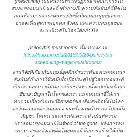
(mescaline) เป็นหนึ่งในตัวเร่งปฏิกิริยาพัฒนาการใน
สมองของมนุษย์ และตั้งคำถามถึงความสัมพันธ์ที่พืชใน
สกุลที่สามารถกระตุ้นทางจิตซึ่งมีผลต่อมนุษย์และเรา
อาจจะฟื้นฟูสภาพบุคคล สังคม และความสมดุลของ
ระบบนิเวศในโลกได้อย่างไร
psilocybin mushrooms: ที่มาของภาพ
https://hub.jhu.edu/2018/09/26/psilocybin-
scheduling-magic-mushrooms/
งานวิจัยที่เกี่ยวกับมนุษย์ยุคดึกดำบรรพ์ของแมคเคนนา
สัมพันธ์กับการใช้เคมีเพื่อเปิดประตูไปสู่โลกของพระผู้
เป็นเจ้า และบางทีมันอาจเป็นช่องทางที่จะปกป้องรักษา
เยียวยาปัญหาในโลกของเรา แมคเคนนาชี้ให้เรา
ทบทวนเกี่ยวกับประวัติศาสตร์ของสิ่งเสพติดทั้งในโลก
ตะวันตกและตะวันออก จากเครื่องเทศโบราณ ไปจนถึง
กัญชา โคเคน และสารสังเคราะห์ แม้แต่ความ
ปรารถนาของมนุษย์ใน food of the gods พลังการลบ
ปรามาสของสิ่งเสพติดโดยหมอผี คือการสร้างให้เกิด