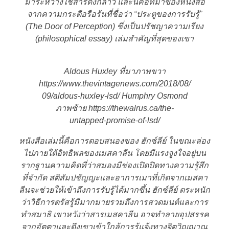
มาระหว่างใช้สารดังกล่าว และนี่คือที่มาของหนังสือ
จากความกระตือรือร้นที่ชื่อว่า “ประตูของการรับรู้”
(The Door of Perception) ซึ่งเป็นปรัชญาความเรียง
(philosophical essay) เล่มสำคัญที่สุดของเขา
Aldous Huxley ที่มาภาพขวา
https://www.thevintagenews.com/2018/08/
09/aldous-huxley-lsd/ Humphry Osmond
ภาพซ้าย https://thewalrus.ca/the-
untapped-promise-of-lsd/
หนังสือเล่มนี้คือการตอบสนองของ ฮักซ์ลีย์ ในขณะล่อง
ไปภายใต้อิทธิพลของเมสคาลีน โดยมีแรงจูงใจอยู่บน
รากฐานความคิดที่ว่าสมองมีช่องเปิดปิดทางความรู้สึก
ที่จำกัด สติสัมปชัญญะและอาการเมาที่เกิดจากเมสคา
ลีนจะช่วยให้เข้าถึงการรับรู้ได้มากขึ้น ฮักซ์ลีย์ ตระหนัก
ว่าวิธีการตรัสรู้มีมากมายรวมถึงการสวดมนต์และการ
ทำสมาธิ เขาหวังว่าสารเมสคาลีน อาจทำลายอุปสรรค
จากอัตตาและดึงเขาเข้าใกล้การรู้แจ้งทางจิตวิญญาณ