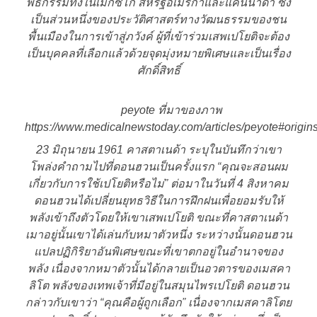
พิธีกรรมทั้งในเม็กซิโก สหรัฐอเมริกาและแคนนาดา ซึ่ง
เป็นส่วนหนึ่งของประวัติศาสตร์ทางวัฒนธรรมของชน
พื้นเมืองในการเข้าสู่ภวังค์ ผู้ที่เข้าร่วมเสพเปโยติจะต้อง
เป็นบุคคลที่เลือกแล้วด้วยจุดมุ่งหมายพิเศษและเป็นเรื่อง
ศักดิ์สิทธิ์
peyote ที่มาของภาพ
https://www.medicalnewstoday.com/articles/peyote#origin
23 มิถุนายน 1961 คาสตาเนด้า ระบุในบันทึกว่าเขา
โพล่งคำถามไปที่ดอนฮวนเป็นครั้งแรก “คุณจะสอนผม
เกี่ยวกับการใช้เปโยติหรือไม่” ต่อมาในวันที่ 4 สิงหาคม
ดอนฮวนได้เปลี่ยนยุทธวิธีในการฝึกฝนเพื่อยอมรับให้
พลังเข้าถึงตัวโดยให้เขาเสพเปโยติ ขณะที่คาสตาเนด้า
เมาอยู่นั้นเขาได้เล่นกับหมาตัวหนึ่ง ระหว่างนั้นดอนฮวน
แปลปฏิกิริยาอันพิเศษขณะที่เขาตกอยู่ในอำนาจของ
พลัง เนื่องจากหมาตัวนั้นได้กลายเป็นอวตารของเมสคา
ลิโต พลังของเทพเจ้าที่มีอยู่ในสมุนไพรเปโยติ ดอนฮวน
กล่าวกับเขาว่า “คุณคือผู้ถูกเลือก” เนื่องจากเมสคาลิโตย