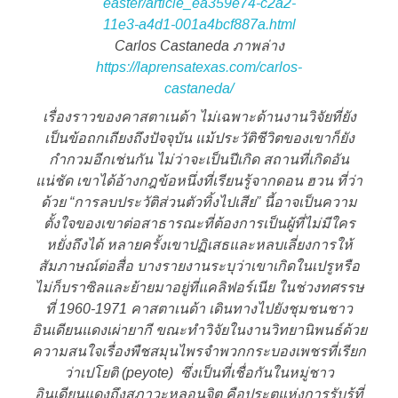
easter/article_ea359e74-c2a2-
11e3-a4d1-001a4bcf887a.html
Carlos Castaneda ภาพล่าง
https://laprensatexas.com/carlos-
castaneda/
เรื่องราวของคาสตาเนด้า ไม่เฉพาะด้านงานวิจัยที่ยัง
เป็นข้อถกเถียงถึงปัจจุบัน แม้ประวัติชีวิตของเขาก็ยัง
กำกวมอีกเช่นกัน ไม่ว่าจะเป็นปีเกิด สถานที่เกิดอัน
แน่ชัด เขาได้อ้างกฎข้อหนึ่งที่เรียนรู้จากดอน ฮวน ที่ว่า
ด้วย “การลบประวัติส่วนตัวทิ้งไปเสีย” นี้อาจเป็นความ
ตั้งใจของเขาต่อสาธารณะที่ต้องการเป็นผู้ที่ไม่มีใคร
หยั่งถึงได้ หลายครั้งเขาปฏิเสธและหลบเลี่ยงการให้
สัมภาษณ์ต่อสื่อ บางรายงานระบุว่าเขาเกิดในเปรูหรือ
ไม่ก็บราซิลและย้ายมาอยู่ที่แคลิฟอร์เนีย ในช่วงทศรรษ
ที่ 1960-1971 คาสตาเนด้า เดินทางไปยังชุมชนชาว
อินเดียนแดงเผ่ายากี ขณะทำวิจัยในงานวิทยานิพนธ์ด้วย
ความสนใจเรื่องพืชสมุนไพรจำพวกกระบองเพชรที่เรียก
ว่าเปโยติ (peyote) ซึ่งเป็นที่เชื่อกันในหมู่ชาว
อินเดียนแดงถึงสภาวะหลอนจิต คือประตูแห่งการรับรู้ที่