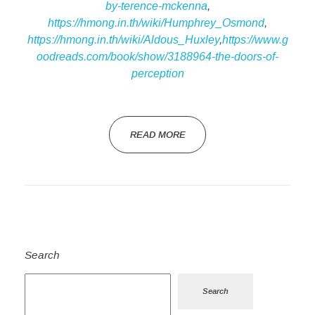
by-terence-mckenna
,
https://hmong.in.th/wiki/Humphrey_Osmond
,
https://hmong.in.th/wiki/Aldous_Huxley
,
https://www.g
oodreads.com/book/show/3188964-the-doors-of-
perception
READ MORE
Search
Search