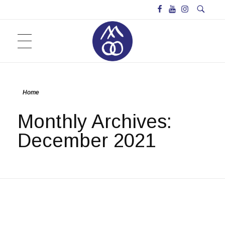
BAAN NOORG COLLABORATIVE ARTS & CULTURE
Baan Noorg Collaborative Arts & Culture – บ้านนอก ความร่วมมือทางศิลปวัฒนธรรม
บ้านนอก ความร่วมมือทางศิลปวัฒนธรรม
Home
Baan Noorg Members
ARTIST IN RESIDENCE PROGRAM
Monthly Archives:
Baan Noorg Networks
Baan Noorg Spaces
December 2021
BAAN NOORG BIENNIAL
OFF LAB#1/2014: Pop Up Museum
INVITED PROJECTS
OFF LAB#2/2016: 365 Days : LIFE MUSE
OFF LAB#3/2018: Local Agents
Baan Noorg Biennial #4 Chaõ Hāus, really?: Nongpho Community