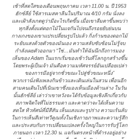
เช้าที่สดใสของเดือนพฤษภาคม เวลา 11.00 น. ปี 1953
ฮักซ์ลีย์ ใช้สารเมสคาลีนในปริมาณ 4/10 กรัม นั่งลง
และเฝ้าสังเกตดูว่ามีอะไรเกิดขึ้น เมื่อเขาลืมตาขึ้นพบว่า
ทุกสิ่งตั้งแต่ดอกไม้ในแจกันไปจนถึงรอยยับย่นบน
กางเกงของเขาแปรเปลี่ยนรูปไปแล้ว กิ่งก้านของดอกไม้
ระยับแสงด้วยตัวของมันเอง ความสลับซับซ้อนไม่รู้จบ
กำลังเผยตัวออกมา “ใช่…มันทำให้ฉันนึกถึงการมอง
เห็นของ Adam ในแรกเริ่มของเช้าวันที่โลกถูกสร้างขึ้น
โดยพระผู้เป็นเจ้า มันคือความมหัศจรรย์อันเปลือยเปล่า
ของการมีอยู่จากชั่วขณะไปสู่ชั่วขณะหนึ่ง”
พวกเรานั่งฟังเพลงกินข้าวและเดินเล่นในสวน เพื่อนอีก
สามคนเดินไปที่เนินเขาซึ่งมองเห็นเมืองด้านล่าง ในวัน
นั้นฮักซ์ลีย์ เล่าว่าเขาหวังจะได้รับข้อมูลเชิงลึกเกี่ยวกับ
สภาพจิตใจที่ไม่ธรรมดา และคาดว่าจะได้เห็นความ
สดใส ทิวทัศน์ที่มีสีสัน เห็นแสงและรูปร่าง ความเร้นลับ
ในการเห็นสีเท่าทวีคูณทั้งในเชิงกายภาพและความรู้สึก
และประสบกับการเปลี่ยนแปลงครั้งใหญ่ในการรับรู้โลก
ภายนอก เวลา 12.30 น. แจกันตรงหน้าที่ดำรงอยู่อย่าง