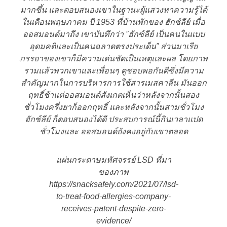
มากขึ้น และตอบสนองเขาในฐานะผู้แสวงหาความรู้ได้
ในเดือนพฤษภาคม ปี 1953 ที่บ้านพักของ ฮักซ์ลีย์ เมื่อ
ออสมอนด์มาถึง เขาบันทึกว่า ”ฮักซ์ลีย์ เป็นคนในแบบ
อุดมคติและเป็นคนฉลาดตรงประเด็น” ส่วนมาเรีย
ภรรยาของเขาก็มีความเด่นชัดเป็นเหตุและผล โดยภาพ
รวมแล้วพวกเขาและเพื่อนๆ ดูชอบพอกันดีซึ่งมีความ
สำคัญมากในการบริหารการใช้สารเมสคาลีน มันออก
ฤทธิ์ช้าแต่ออสมอนด์สังเกตเห็นว่าหลังจากนั้นสอง
ชั่วโมงครึ่งยาก็ออกฤทธิ์ และหลังจากนั้นสามชั่วโมง
ฮักซ์ลีย์ ก็ตอบสนองได้ดี ประสบการณ์นี้กินเวลาแปด
ชั่วโมงและ ออสมอนด์ยังคงอยู่กับเขาตลอด
แผ่นกระดาษมหัศจรรย์ LSD ที่มา
ของภาพ
https://snacksafely.com/2021/07/lsd-
to-treat-food-allergies-company-
receives-patent-despite-zero-
evidence/