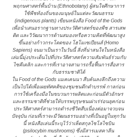
พฤกษศาสตร์พื้นบ้าน (Ethnobotany) ผู้สนใจศึกษาการ
ใช้พืชท้องถิ่นของมนุษย์ในแต่ละวัฒนธรรม
(indigenous plants) เขียนหนังสือ Food of the Gods
เพื่อนำเสนอรากฐานทางประวัติศาสตร์ของพืช สารเสพ
ติด และวิวัฒนาการด้านสมองหรือความคิดที่พัฒนาสูง
ขึ้นอย่างก้าวกระโดดของ โฮโมเซเปียนส์ (Homo
Sapiens) จนมาเป็นเราในวันนี้ สิ่งที่น่าสนใจในหนังสือ
เล่มนี้มุ่งประเด็นไปที่ประวัติศาสตร์ความสัมพันธ์ร่วมกับ
ไซคีเดลิก และการที่เราอาจสามารถรื้อฟื้นการสื่อสาร
กับธรรมชาติได้
ใน Food of the Gods แมคเคนนา สืบค้นลงลึกถึงความ
เป็นไปได้เพื่อเผยทัศคติของชุมชนดึกดำบรรพ์ กาลก่อน
การใช้เครื่องมือในขบวนการผลิตและก่อนมีตัวอักษร
และธรรมชาติที่ช่วยให้บรรพบุรุษชนเผ่าเร่ร่อนยุคก่อน
ประวัติศาสตร์สามารถดำรงชีวิตสืบเนื่องต่อมาจวบจน
ปัจจุบัน ก่อนที่เราจะมีวัฒนธรรมอย่างที่เป็นอยู่ในทุกวัน
นี้ หนังสือเล่นนี้ระบุไว้ว่าเห็ดสกุลไซโลไซบิน
(psilocybin mushrooms) ซึ่งมีสารเมสคาลีน