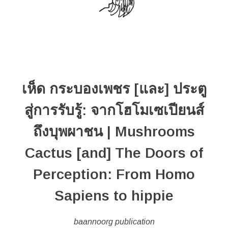
NongpoKiDdee Social Enterprise
NPKD Unlimited Art Workshop For Children And Short Film Fes
NPKD Unlimited Art Workshop For Children And Short Film Fes
NPKD: Exchange Program Unlimited Art Workshop For Childre
LOCAL MYTHS #2: SHIFTING TERRAINS: ‘BAANNOORG ARCHIV
เห็ด กระบองเพชร [และ] ประตู
สู่การรับรู้: จากโฮโมเซเปียนส์
ถึงบุพผาชน | Mushrooms
Cactus [and] The Doors of
Perception: From Homo
Sapiens to hippie
baannoorg publication