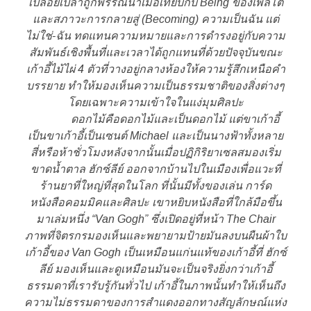
เปลือยเปล่าถูกพรรณนาเมื่อเทียบกับ Being ของเพลโต
และสภาวะการกลายสู่ (Becoming) ความเป็นฉัน แต่
ไม่ใช่-ฉัน ทดแทนความหมายและการดำรงอยู่กับความ
สัมพันธ์เชิงพื้นที่และเวลาได้ถูกแทนที่ด้วยปัจจุบันขณะ
เก้าอี้ไม้ไผ่ 4 ตัวที่วางอยู่กลางห้องให้ความรู้สึกเหนือคำ
บรรยาย ทำให้มองเห็นความเป็นธรรมชาติของสิ่งต่างๆ
โดยเฉพาะความเข้าใจในแง่มุมศิลปะ
ดอกไม้คือดอกไม้และเป็นดอกไม้ แต่ขาเก้าอี้
เป็นขาเก้าอี้เป็นเซนต์ Michael และเป็นนางฟ้าทั้งหลาย
สี่หรือห้าชั่วโมงหลังจากนั้นเมื่อปฏิกิริยาเซลสมองเริ่ม
ขาดน้ำตาล ฮักซ์ลีย์ ออกจากบ้านไปในเมืองเพื่อแวะที่
ร้านยาที่ใหญ่ที่สุดในโลก ที่นั้นมีทั้งของเล่น การ์ด
หนังสือคอมมิคและศิลปะ เขาหยิบหนังสือที่ใกล้มือขึ้น
มาเล่มหนึ่ง “Van Gogh” ซึ่งเปิดอยู่ที่หน้า The Chair
ภาพที่จิตรกรมองเห็นและพยายามป้ายมันลงบนผืนผ้าใบ
เก้าอี้ของ Van Gogh เป็นเหมือนแก่นแท้ของเก้าอี้ที่ ฮักซ์
ลีย์ มองเห็นและดูเหมือนมันจะเป็นจริงยิ่งกว่าเก้าอี้
ธรรมดาที่เรารับรู้กันทั่วไป เก้าอี้ในภาพนั้นทำให้เห็นถึง
ความไม่ธรรมดาของการสำแดงออกทางสัญลักษณ์แห่ง