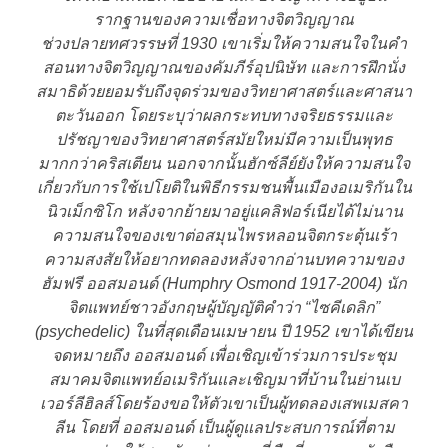
รากฐานของความเชื่อทางจิตวิญญาณ
ช่วงปลายทศวรรษที่ 1930 เขาเริ่มให้ความสนใจในคำ
สอนทางจิตวิญญาณของคัมภีร์อุปนิษัท และการฝึกนั่ง
สมาธิด้วยยอมรับถึงจุดร่วมของวิทยาศาสตร์และศาสนา
ตะวันออก โดยระบุว่าผลกระทบทางจริยธรรมและ
ปรัชญาของวิทยาศาสตร์สมัยใหม่มีความเป็นพุทธ
มากกว่าคริสเตียน นอกจากนั้นฮักซ์ลีย์ยังให้ความสนใจ
เกี่ยวกับการใช้เปโยติในพิธีกรรมชนพื้นเมืองอเมริกันใน
นิวเม็กซิโก หลังจากย้ายมาอยู่แคลิฟอร์เนียได้ไม่นาน
ความสนใจของเขาต่อสมุนไพรหลอนจิตกระตุ้นเร้า
ความสงสัยให้อยากทดลองหลังจากอ่านบทความของ
ฮัมฟรี ออสมอนด์ (Humphry Osmond 1917-2004) นัก
จิตแพทย์ชาวอังกฤษผู้บัญญัติคำว่า “ไซคีเดลิก”
(psychedelic) ในที่สุดเดือนเมษายน ปี 1952 เขาได้เขียน
จดหมายถึง ออสมอนด์ เพื่อเชิญเข้าร่วมการประชุม
สมาคมจิตแพทย์อเมริกันและเชิญมาที่บ้านในย่านเบ
เวอร์ลีฮิลส์โดยร้องขอให้ตัวเขาเป็นผู้ทดลองเสพเมสคา
ลีน โดยที่ ออสมอนด์ เป็นผู้ดูแลประสบการณ์ที่ตาม