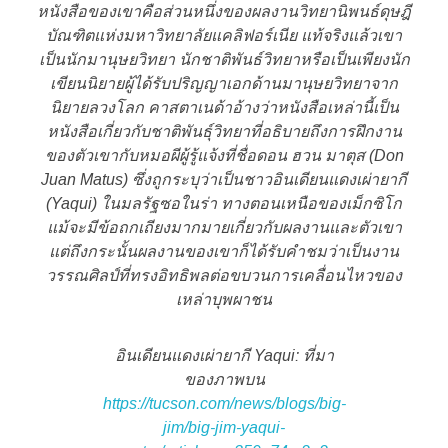
หนังสือของเขาคือส่วนหนึ่งของผลงานวิทยานิพนธ์ดุษฎี
บัณฑิตแห่งมหาวิทยาลัยแคลิฟอร์เนีย แท้จริงแล้วเขา
เป็นนักมานุษยวิทยา นักชาติพันธ์วิทยาหรือเป็นเพียงนัก
เขียนนิยายผู้ได้รับปริญญาเอกด้านมานุษยวิทยาจาก
นิยายลวงโลก คาสตาเนด้าอ้างว่าหนังสือเหล่านี้เป็น
หนังสือเกี่ยวกับชาติพันธุ์วิทยาที่อธิบายถึงการฝึกงาน
ของตัวเขากับหมอผีผู้รู้แจ้งที่ชื่อดอน ฮวน มาตุส (Don
Juan Matus) ซึ่งถูกระบุว่าเป็นชาวอินเดียนแดงเผ่ายากี
(Yaqui) ในมลรัฐซอในร่า ทางตอนเหนือของเม็กซิโก
แม้จะมีข้อถกเถียงมากมายเกี่ยวกับผลงานและตัวเขา
แต่ถึงกระนั้นผลงานของเขาก็ได้รับคำชมว่าเป็นงาน
วรรณศิลป์ที่ทรงอิทธิพลต่อขบวนการเคลื่อนไหวของ
เหล่าบุพผาชน
อินเดียนแดงเผ่ายากี Yaqui: ที่มา
ของภาพบน
https://tucson.com/news/blogs/big-
jim/big-jim-yaqui-